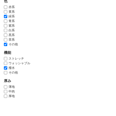
色
赤系
黄系
緑系
青系
紫系
白系
黒系
茶系
その他
機能
ストレッチ
ウォッシャブル
撥水
その他
厚み
薄地
中肉
厚地