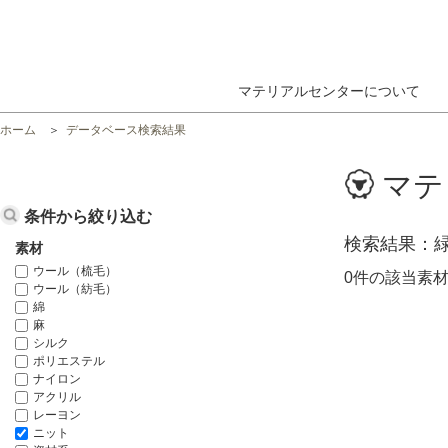
マテリアルセンターについて
ホーム
データベース検索結果
マテ
条件から絞り込む
検索結果
素材
ウール（梳毛）
0件の該当素
ウール（紡毛）
綿
麻
シルク
ポリエステル
ナイロン
アクリル
レーヨン
ニット