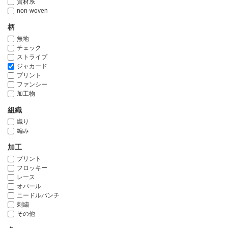
資材系
non-woven
柄
無地
チェック
ストライプ
ジャカード
プリント
ファンシー
加工物
組織
織り
編み
加工
プリント
フロッキー
レース
オパール
ニードルパンチ
刺繍
その他