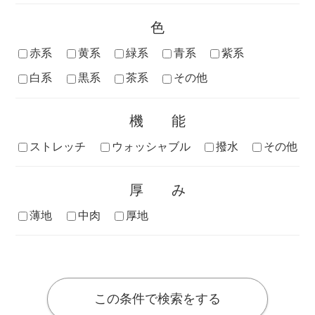
色
赤系
黄系
緑系
青系
紫系
白系
黒系
茶系
その他
機能
ストレッチ
ウォッシャブル
撥水
その他
厚み
薄地
中肉
厚地
この条件で検索をする