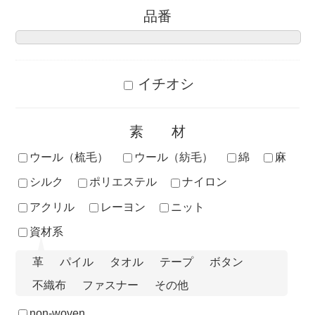
品番
イチオシ
素材
ウール（梳毛）
ウール（紡毛）
綿
麻
シルク
ポリエステル
ナイロン
アクリル
レーヨン
ニット
資材系
革
パイル
タオル
テープ
ボタン
不織布
ファスナー
その他
non-woven