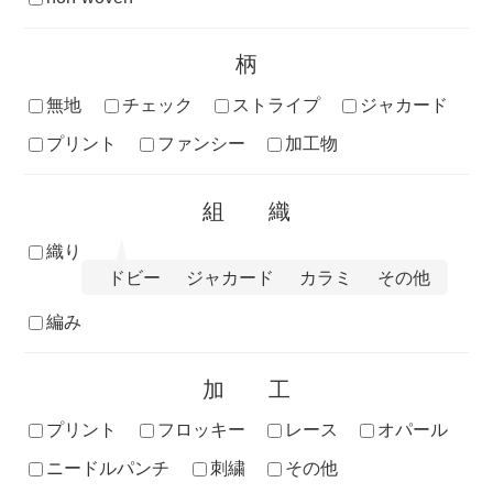
柄
無地
チェック
ストライプ
ジャカード
プリント
ファンシー
加工物
組織
織り
ドビー
ジャカード
カラミ
その他
編み
加工
プリント
フロッキー
レース
オパール
ニードルパンチ
刺繍
その他