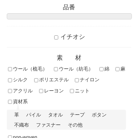
品番
イチオシ
素材
ウール（梳毛）
ウール（紡毛）
綿
麻
シルク
ポリエステル
ナイロン
アクリル
レーヨン
ニット
資材系
革
パイル
タオル
テープ
ボタン
不織布
ファスナー
その他
non-woven