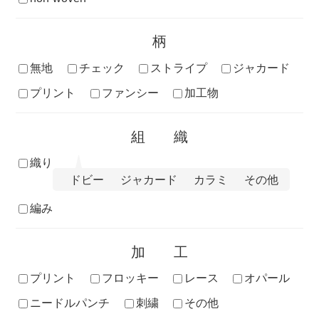
柄
無地
チェック
ストライプ
ジャカード
プリント
ファンシー
加工物
組織
織り
ドビー
ジャカード
カラミ
その他
編み
加工
プリント
フロッキー
レース
オパール
ニードルパンチ
刺繍
その他