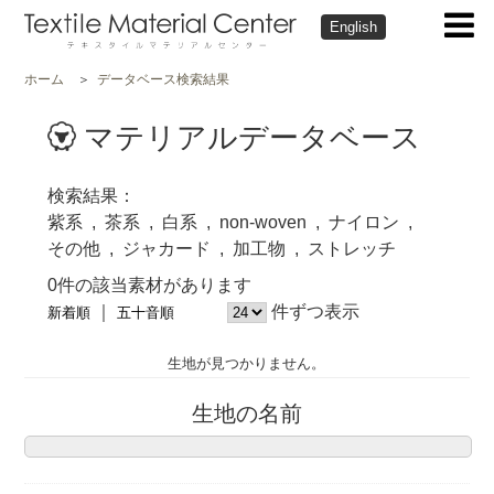
English
ホーム
データベース検索結果
マテリアルデータベース
検索結果
紫系
茶系
白系
non-woven
ナイロン
その他
ジャカード
加工物
ストレッチ
0件の該当素材があります
件ずつ表示
新着順
五十音順
生地が見つかりません。
生地の名前