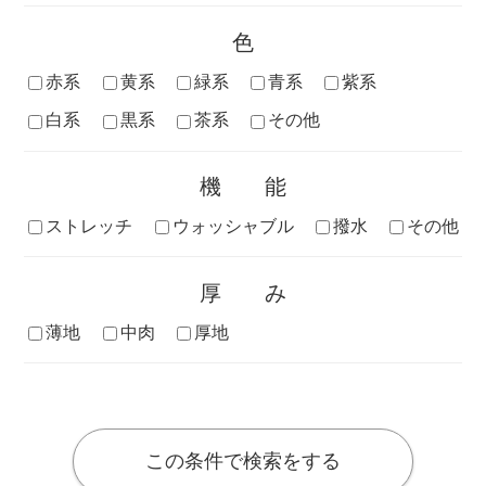
色
赤系
黄系
緑系
青系
紫系
白系
黒系
茶系
その他
機能
ストレッチ
ウォッシャブル
撥水
その他
厚み
薄地
中肉
厚地
この条件で検索をする