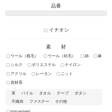
品番
イチオシ
素材
ウール（梳毛）
ウール（紡毛）
綿
麻
シルク
ポリエステル
ナイロン
アクリル
レーヨン
ニット
資材系
革
パイル
タオル
テープ
ボタン
不織布
ファスナー
その他
non-woven