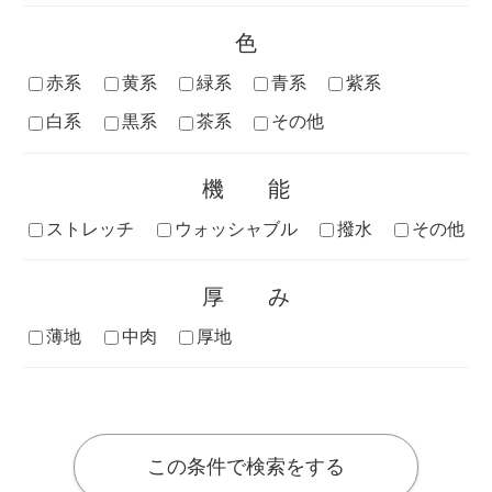
色
赤系
黄系
緑系
青系
紫系
白系
黒系
茶系
その他
機能
ストレッチ
ウォッシャブル
撥水
その他
厚み
薄地
中肉
厚地
この条件で検索をする