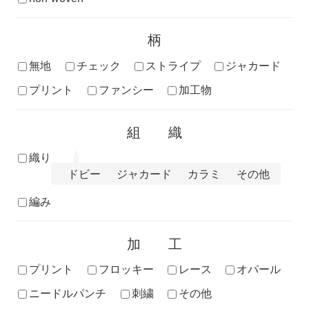
柄
無地
チェック
ストライプ
ジャカード
プリント
ファンシー
加工物
組織
織り
ドビー
ジャカード
カラミ
その他
編み
加工
プリント
フロッキー
レース
オパール
ニードルパンチ
刺繍
その他