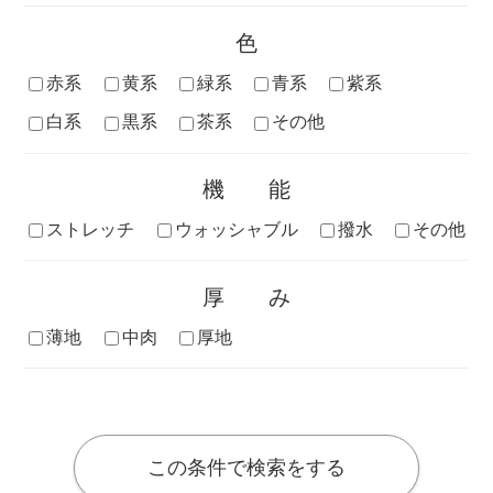
色
赤系
黄系
緑系
青系
紫系
白系
黒系
茶系
その他
機能
ストレッチ
ウォッシャブル
撥水
その他
厚み
薄地
中肉
厚地
この条件で検索をする