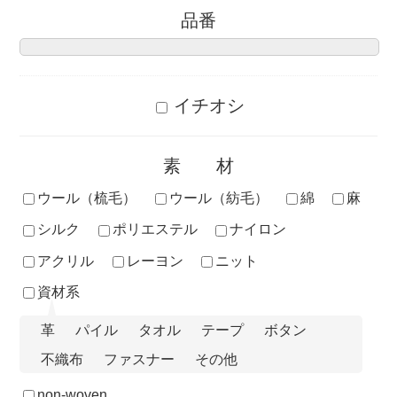
品番
イチオシ
素材
ウール（梳毛）
ウール（紡毛）
綿
麻
シルク
ポリエステル
ナイロン
アクリル
レーヨン
ニット
資材系
革
パイル
タオル
テープ
ボタン
不織布
ファスナー
その他
non-woven