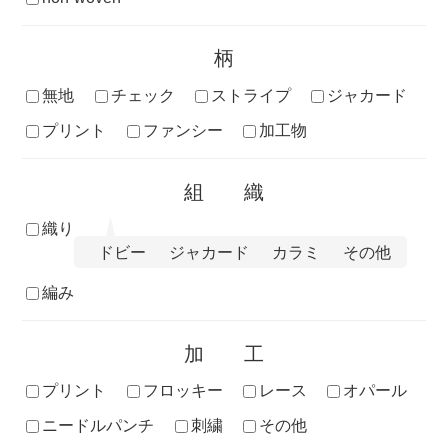
柄
無地
チェック
ストライプ
ジャカード
プリント
ファンシー
加工物
組織
織り
ドビー
ジャカード
カラミ
その他
編み
加工
プリント
フロッキー
レース
オパール
ニードルパンチ
刺繍
その他