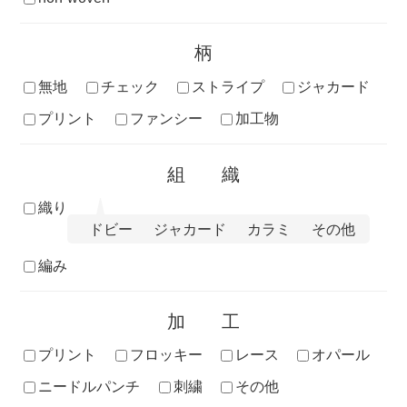
柄
無地
チェック
ストライプ
ジャカード
プリント
ファンシー
加工物
組織
織り
ドビー
ジャカード
カラミ
その他
編み
加工
プリント
フロッキー
レース
オパール
ニードルパンチ
刺繍
その他