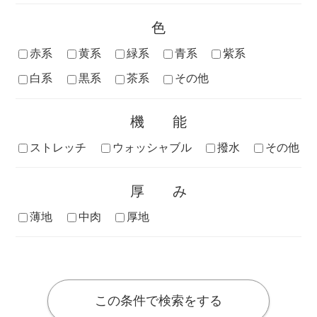
色
赤系
黄系
緑系
青系
紫系
白系
黒系
茶系
その他
機能
ストレッチ
ウォッシャブル
撥水
その他
厚み
薄地
中肉
厚地
この条件で検索をする