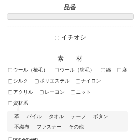
品番
イチオシ
素材
ウール（梳毛）
ウール（紡毛）
綿
麻
シルク
ポリエステル
ナイロン
アクリル
レーヨン
ニット
資材系
革
パイル
タオル
テープ
ボタン
不織布
ファスナー
その他
non-woven