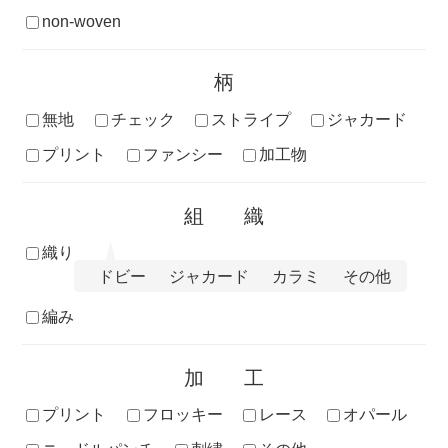
non-woven
柄
無地
チェック
ストライプ
ジャカード
プリント
ファンシー
加工物
組織
織り
ドビー
ジャカード
カラミ
その他
編み
加工
プリント
フロッキー
レース
オパール