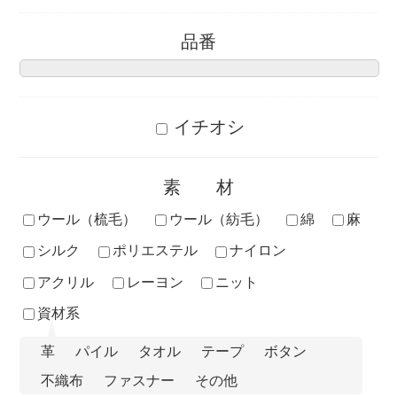
品番
イチオシ
素材
ウール（梳毛）
ウール（紡毛）
綿
麻
シルク
ポリエステル
ナイロン
アクリル
レーヨン
ニット
資材系
革
パイル
タオル
テープ
ボタン
不織布
ファスナー
その他