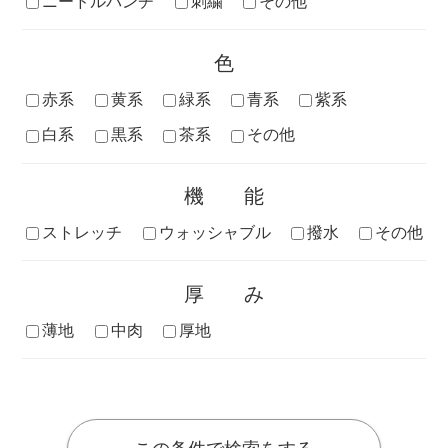
ニードルパンチ
刺繍
その他
色
赤系
黄系
緑系
青系
紫系
白系
黒系
茶系
その他
機能
ストレッチ
ウォッシャブル
撥水
その他
厚み
薄地
中肉
厚地