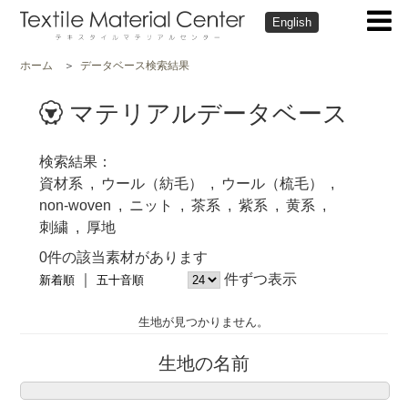
English
ホーム
データベース検索結果
マテリアルデータベース
検索結果
資材系
ウール（紡毛）
ウール（梳毛）
non-woven
ニット
茶系
紫系
黄系
刺繍
厚地
0件の該当素材があります
件ずつ表示
新着順
五十音順
生地が見つかりません。
生地の名前