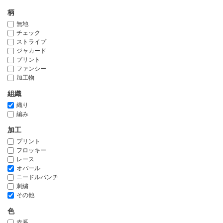
柄
無地
チェック
ストライプ
ジャカード
プリント
ファンシー
加工物
組織
織り
編み
加工
プリント
フロッキー
レース
オパール
ニードルパンチ
刺繍
その他
色
赤系