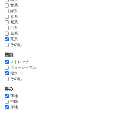
黄系
緑系
青系
紫系
白系
黒系
茶系
その他
機能
ストレッチ
ウォッシャブル
撥水
その他
厚み
薄地
中肉
厚地