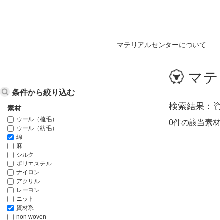
マテリアルセンターについて
ホーム
データベース検索結果
マテ
条件から絞り込む
検索結果
素材
ウール（梳毛）
0件の該当素
ウール（紡毛）
綿
麻
シルク
ポリエステル
ナイロン
アクリル
レーヨン
ニット
資材系
non-woven