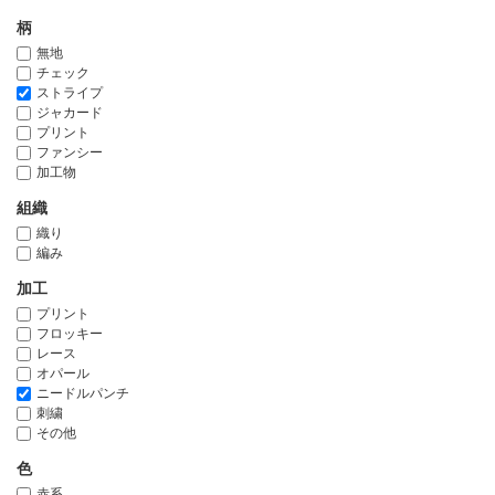
柄
無地
チェック
ストライプ
ジャカード
プリント
ファンシー
加工物
組織
織り
編み
加工
プリント
フロッキー
レース
オパール
ニードルパンチ
刺繍
その他
色
赤系