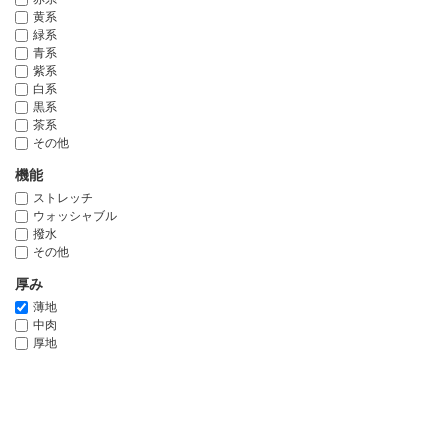
黄系
緑系
青系
紫系
白系
黒系
茶系
その他
機能
ストレッチ
ウォッシャブル
撥水
その他
厚み
薄地
中肉
厚地