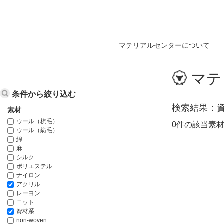
マテリアルセンターについて
ホーム
データベース検索結果
マテ
条件から絞り込む
検索結果
素材
ウール（梳毛）
0件の該当素
ウール（紡毛）
綿
麻
シルク
ポリエステル
ナイロン
アクリル
レーヨン
ニット
資材系
non-woven