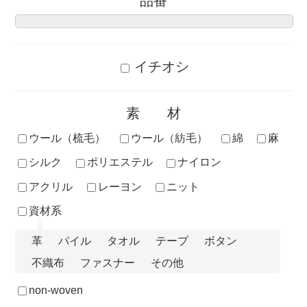
品番
イチオシ
素材
ウール（梳毛）
ウール（紡毛）
綿
麻
シルク
ポリエステル
ナイロン
アクリル
レーヨン
ニット
資材系
革
パイル
タオル
テープ
ボタン
不織布
ファスナー
その他
non-woven