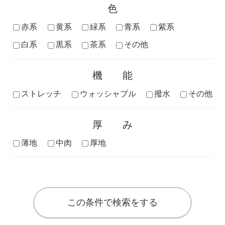
色
赤系
黄系
緑系
青系
紫系
白系
黒系
茶系
その他
機能
ストレッチ
ウォッシャブル
撥水
その他
厚み
薄地
中肉
厚地
この条件で検索をする