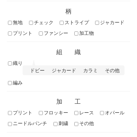
柄
無地
チェック
ストライプ
ジャカード
プリント
ファンシー
加工物
組織
織り
ドビー
ジャカード
カラミ
その他
編み
加工
プリント
フロッキー
レース
オパール
ニードルパンチ
刺繍
その他