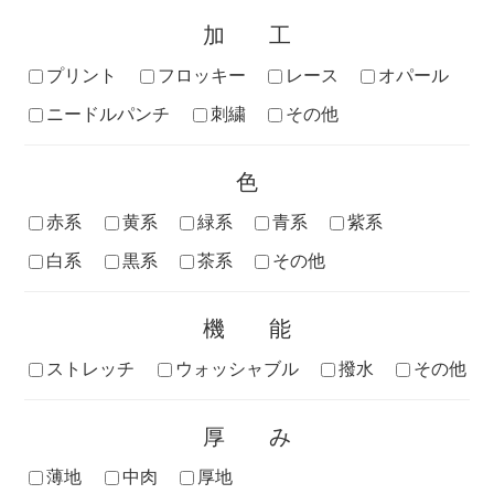
加工
プリント
フロッキー
レース
オパール
ニードルパンチ
刺繍
その他
色
赤系
黄系
緑系
青系
紫系
白系
黒系
茶系
その他
機能
ストレッチ
ウォッシャブル
撥水
その他
厚み
薄地
中肉
厚地