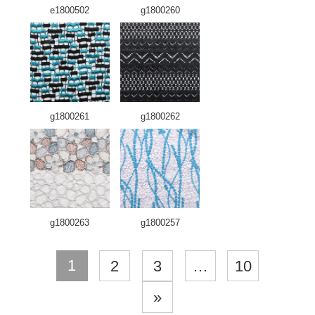
e1800502
g1800260
g1800261
g1800262
g1800263
g1800257
1
2
3
…
10
»