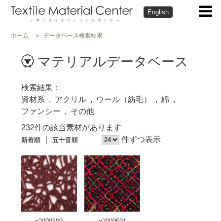
English
ホーム
データベース検索結果
マテリアルデータベース
検索結果
資材系
アクリル
ウール（紡毛）
綿
ファンシー
その他
232件の該当素材があります
件ずつ表示
新着順
五十音順