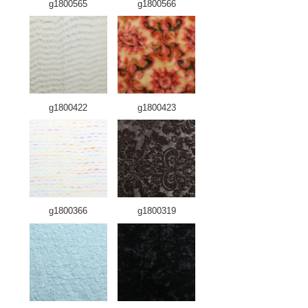
g1800565
g1800566
g1800422
g1800423
g1800366
g1800319