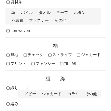
資材系
革
パイル
タオル
テープ
ボタン
不織布
ファスナー
その他
non-woven
柄
無地
チェック
ストライプ
ジャカード
プリント
ファンシー
加工物
組織
織り
ドビー
ジャカード
カラミ
その他
編み