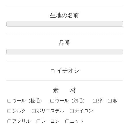
生地の名前
品番
イチオシ
素材
ウール（梳毛）
ウール（紡毛）
綿
麻
シルク
ポリエステル
ナイロン
アクリル
レーヨン
ニット