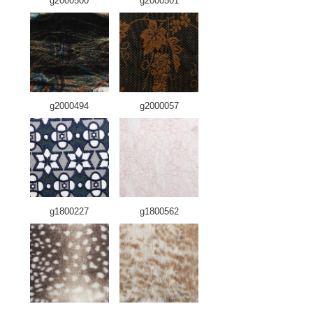
g2000500
g2000501
g2000494
g2000057
g1800227
g1800562