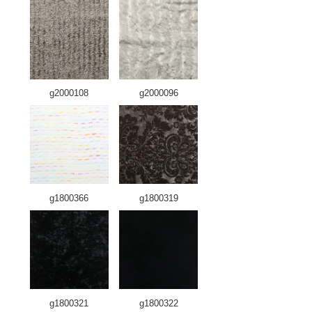
g2000108
g2000096
g1800366
g1800319
g1800321
g1800322