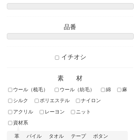
品番
イチオシ
素材
ウール（梳毛）
ウール（紡毛）
綿
麻
シルク
ポリエステル
ナイロン
アクリル
レーヨン
ニット
資材系
革
パイル
タオル
テープ
ボタン