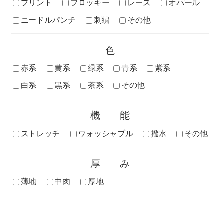
プリント
フロッキー
レース
オパール
ニードルパンチ
刺繍
その他
色
赤系
黄系
緑系
青系
紫系
白系
黒系
茶系
その他
機能
ストレッチ
ウォッシャブル
撥水
その他
厚み
薄地
中肉
厚地