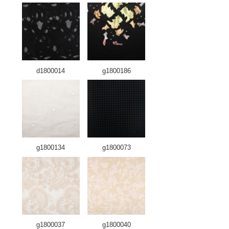
d1800014
g1800186
g1800134
g1800073
g1800037
g1800040