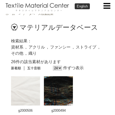
English
ホーム
データベース検索結果
マテリアルデータベース
検索結果
資材系
アクリル
ファンシー
ストライプ
その他
織り
26件の該当素材があります
件ずつ表示
新着順
五十音順
g2000506
g2000494