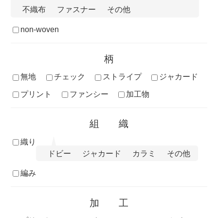
不織布
ファスナー
その他
non-woven
柄
無地
チェック
ストライプ
ジャカード
プリント
ファンシー
加工物
組織
織り
ドビー
ジャカード
カラミ
その他
編み
加工