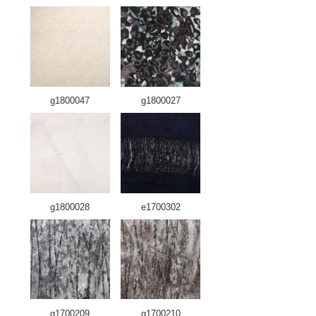
g1800047
g1800027
g1800028
e1700302
g1700209
g1700210