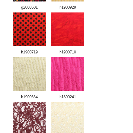
g2000501
h1900929
h1900719
h1900710
h1900664
h1800241