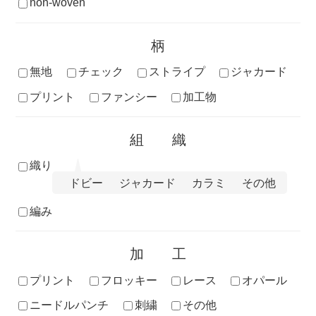
non-woven
柄
無地
チェック
ストライプ
ジャカード
プリント
ファンシー
加工物
組織
織り
ドビー
ジャカード
カラミ
その他
編み
加工
プリント
フロッキー
レース
オパール
ニードルパンチ
刺繍
その他