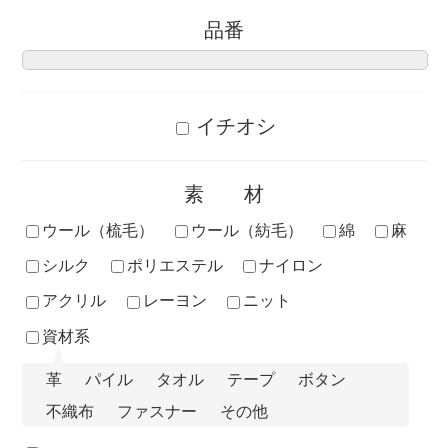
品番
イチオシ
素材
ウール（梳毛）
ウール（紡毛）
綿
麻
シルク
ポリエステル
ナイロン
アクリル
レーヨン
ニット
資材系
革
パイル
タオル
テープ
ボタン
不織布
ファスナー
その他