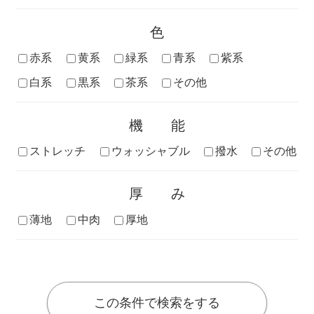
色
赤系
黄系
緑系
青系
紫系
白系
黒系
茶系
その他
機能
ストレッチ
ウォッシャブル
撥水
その他
厚み
薄地
中肉
厚地
この条件で検索をする