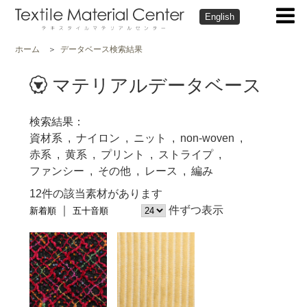
English
ホーム
データベース検索結果
マテリアルデータベース
検索結果
資材系
ナイロン
ニット
non-woven
赤系
黄系
プリント
ストライプ
ファンシー
その他
レース
編み
12件の該当素材があります
件ずつ表示
新着順
五十音順