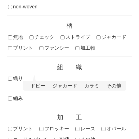
non-woven
柄
無地
チェック
ストライプ
ジャカード
プリント
ファンシー
加工物
組織
織り
ドビー
ジャカード
カラミ
その他
編み
加工
プリント
フロッキー
レース
オパール