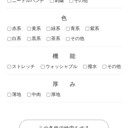
ニードルパンチ
刺繍
その他
色
赤系
黄系
緑系
青系
紫系
白系
黒系
茶系
その他
機能
ストレッチ
ウォッシャブル
撥水
その他
厚み
薄地
中肉
厚地