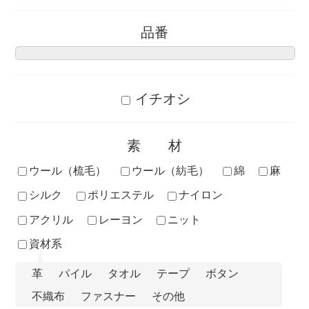
品番
イチオシ
素材
ウール（梳毛）
ウール（紡毛）
綿
麻
シルク
ポリエステル
ナイロン
アクリル
レーヨン
ニット
資材系
革
パイル
タオル
テープ
ボタン
不織布
ファスナー
その他