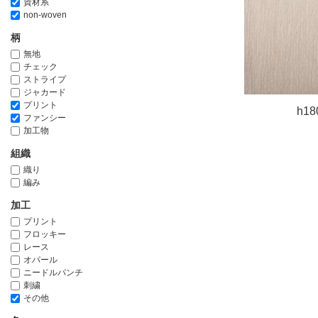
資材系
non-woven
柄
無地
チェック
ストライプ
ジャカード
プリント
h18
ファンシー
加工物
組織
織り
編み
加工
プリント
フロッキー
レース
オパール
ニードルパンチ
刺繍
その他