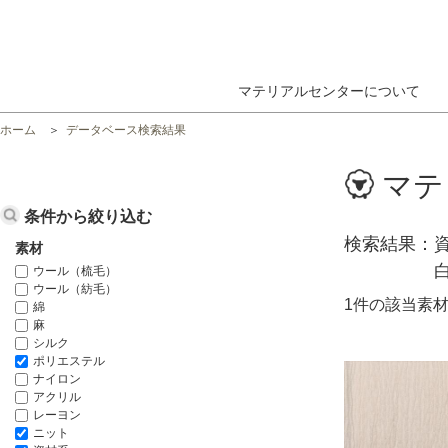
マテリアルセンターについて
ホーム
データベース検索結果
マテ
条件から絞り込む
検索結果
素材
ウール（梳毛）
ウール（紡毛）
1件の該当素
綿
麻
シルク
ポリエステル
ナイロン
アクリル
レーヨン
ニット