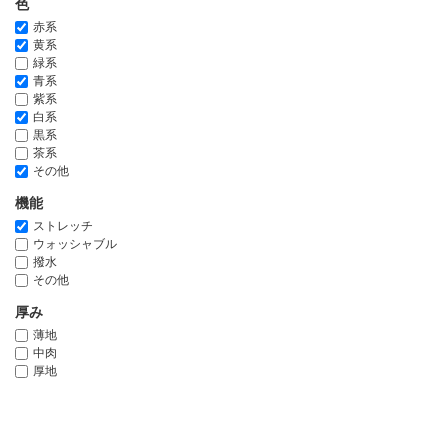
色
赤系
黄系
緑系
青系
紫系
白系
黒系
茶系
その他
機能
ストレッチ
ウォッシャブル
撥水
その他
厚み
薄地
中肉
厚地