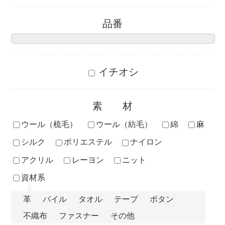
品番
イチオシ
素材
ウール（梳毛）
ウール（紡毛）
綿
麻
シルク
ポリエステル
ナイロン
アクリル
レーヨン
ニット
資材系
革
パイル
タオル
テープ
ボタン
不織布
ファスナー
その他