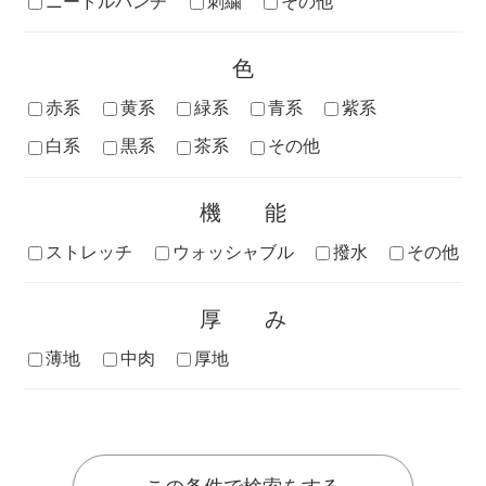
ニードルパンチ
刺繍
その他
色
赤系
黄系
緑系
青系
紫系
白系
黒系
茶系
その他
機能
ストレッチ
ウォッシャブル
撥水
その他
厚み
薄地
中肉
厚地