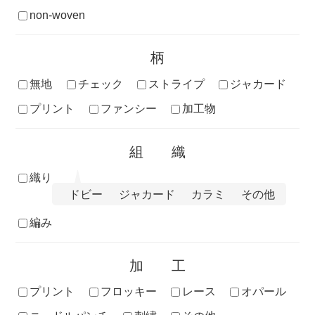
non-woven
柄
無地
チェック
ストライプ
ジャカード
プリント
ファンシー
加工物
組織
織り
ドビー
ジャカード
カラミ
その他
編み
加工
プリント
フロッキー
レース
オパール