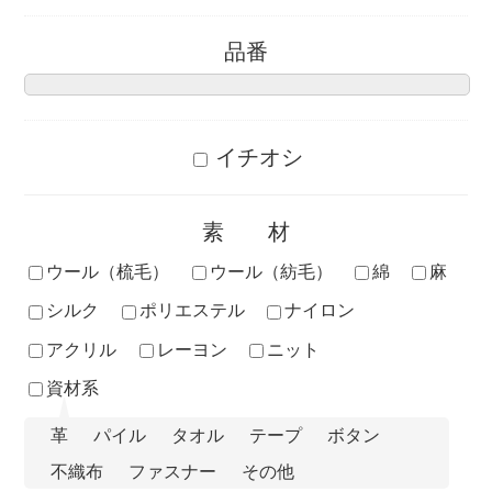
品番
イチオシ
素材
ウール（梳毛）
ウール（紡毛）
綿
麻
シルク
ポリエステル
ナイロン
アクリル
レーヨン
ニット
資材系
革
パイル
タオル
テープ
ボタン
不織布
ファスナー
その他