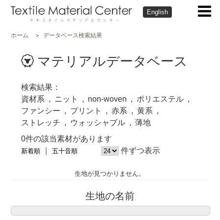
English
ホーム
データベース検索結果
マテリアルデータベース
検索結果
資材系
ニット
non-woven
ポリエステル
ファンシー
プリント
赤系
黄系
ストレッチ
ウォッシャブル
薄地
0件の該当素材があります
件ずつ表示
新着順
五十音順
生地が見つかりません。
生地の名前