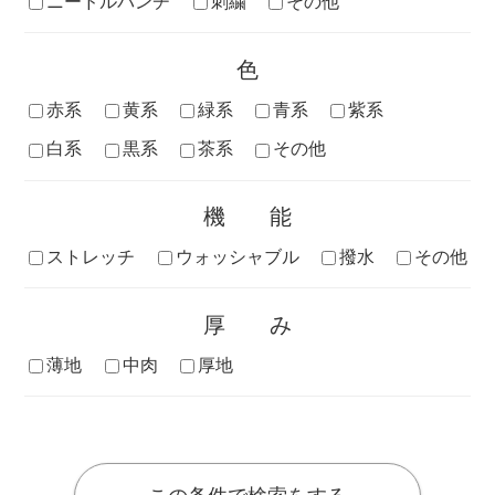
ニードルパンチ
刺繍
その他
色
赤系
黄系
緑系
青系
紫系
白系
黒系
茶系
その他
機能
ストレッチ
ウォッシャブル
撥水
その他
厚み
薄地
中肉
厚地