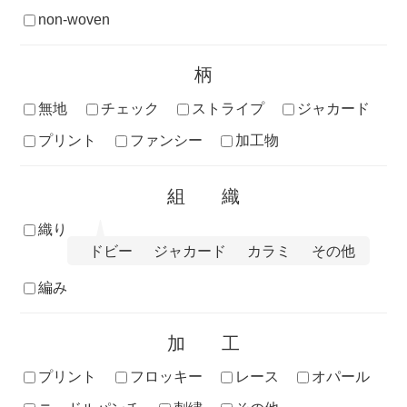
non-woven
柄
無地
チェック
ストライプ
ジャカード
プリント
ファンシー
加工物
組織
織り
ドビー
ジャカード
カラミ
その他
編み
加工
プリント
フロッキー
レース
オパール