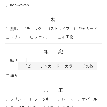
non-woven
柄
無地
チェック
ストライプ
ジャカード
プリント
ファンシー
加工物
組織
織り
ドビー
ジャカード
カラミ
その他
編み
加工
プリント
フロッキー
レース
オパール