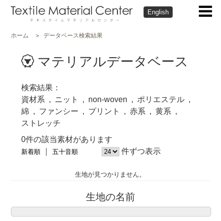
English
ホーム
データベース検索結果
マテリアルデータベース
検索結果
資材系
ニット
non-woven
ポリエステル
綿
ファンシー
プリント
赤系
黄系
ストレッチ
0件の該当素材があります
件ずつ表示
新着順
五十音順
生地が見つかりません。
生地の名前