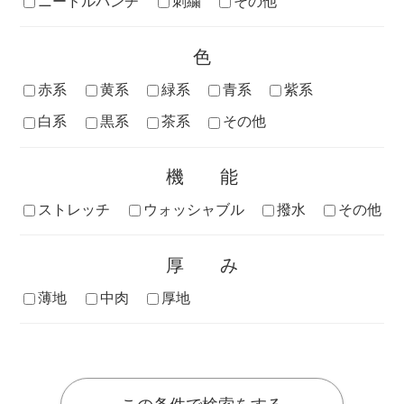
ニードルパンチ
刺繍
その他
色
赤系
黄系
緑系
青系
紫系
白系
黒系
茶系
その他
機能
ストレッチ
ウォッシャブル
撥水
その他
厚み
薄地
中肉
厚地