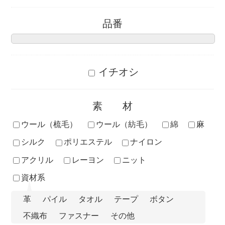
品番
イチオシ
素材
ウール（梳毛）
ウール（紡毛）
綿
麻
シルク
ポリエステル
ナイロン
アクリル
レーヨン
ニット
資材系
革
パイル
タオル
テープ
ボタン
不織布
ファスナー
その他