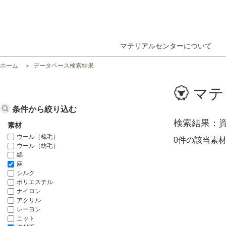
マテリアルセンターについて
ホーム
データベース検索結果
マテ
条件から絞り込む
検索結果
素材
ウール（梳毛）
0件の該当素
ウール（紡毛）
綿
麻
シルク
ポリエステル
ナイロン
アクリル
レーヨン
ニット