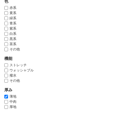
色
赤系
黄系
緑系
青系
紫系
白系
黒系
茶系
その他
機能
ストレッチ
ウォッシャブル
撥水
その他
厚み
薄地
中肉
厚地