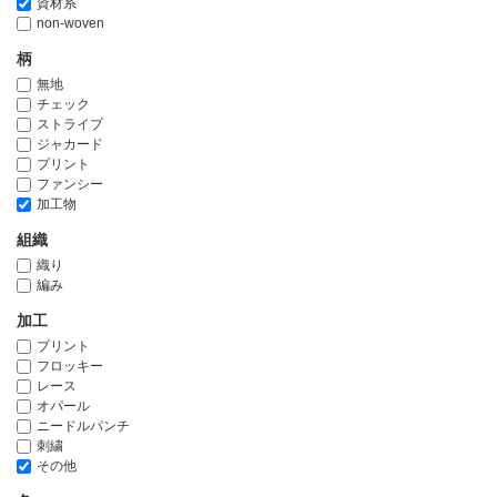
資材系
non-woven
柄
無地
チェック
ストライプ
ジャカード
プリント
ファンシー
加工物
組織
織り
編み
加工
プリント
フロッキー
レース
オパール
ニードルパンチ
刺繍
その他