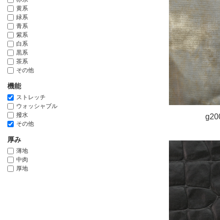
黄系
緑系
青系
紫系
白系
黒系
茶系
その他
機能
ストレッチ
ウォッシャブル
撥水
g20
その他
厚み
薄地
中肉
厚地