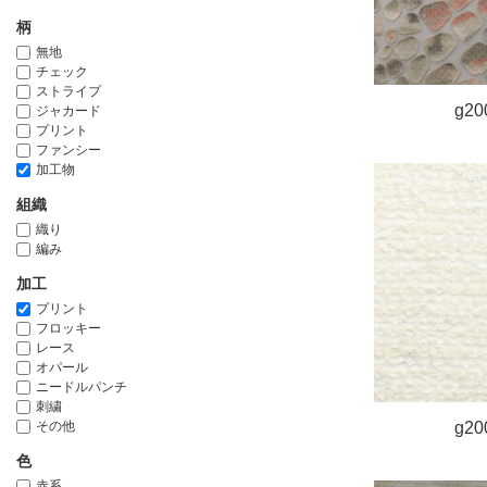
柄
無地
チェック
ストライプ
g20
ジャカード
プリント
ファンシー
加工物
組織
織り
編み
加工
プリント
フロッキー
レース
オパール
ニードルパンチ
刺繍
その他
g20
色
赤系