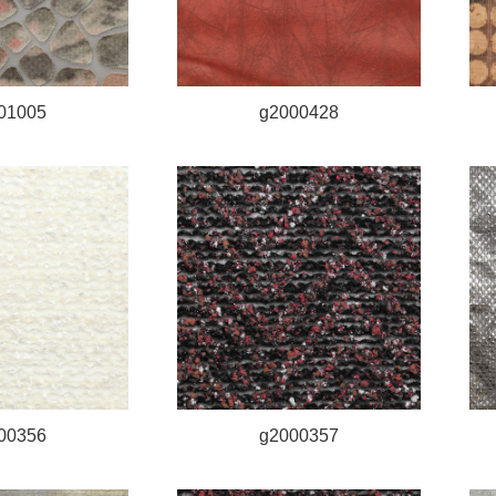
01005
g2000428
00356
g2000357