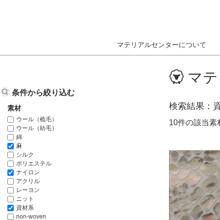
マテリアルセンターについて
ホーム
データベース検索結果
マテ
条件から絞り込む
検索結果
素材
ウール（梳毛）
10件の該当
ウール（紡毛）
綿
麻
シルク
ポリエステル
ナイロン
アクリル
レーヨン
ニット
資材系
non-woven