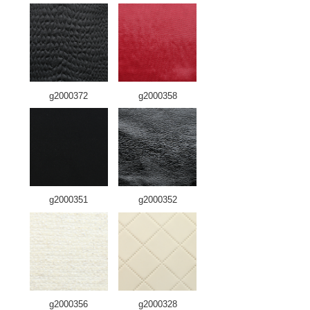
g2000372
g2000358
g2000351
g2000352
g2000356
g2000328