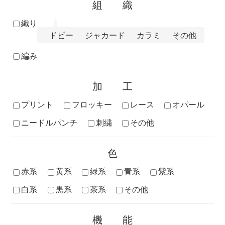
組織
織り
ドビー
ジャカード
カラミ
その他
編み
加工
プリント
フロッキー
レース
オパール
ニードルパンチ
刺繍
その他
色
赤系
黄系
緑系
青系
紫系
白系
黒系
茶系
その他
機能