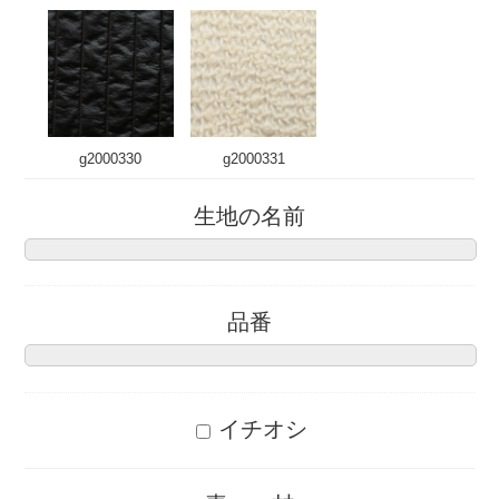
g2000330
g2000331
生地の名前
品番
イチオシ