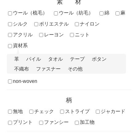
素材
ウール（梳毛）
ウール（紡毛）
綿
麻
シルク
ポリエステル
ナイロン
アクリル
レーヨン
ニット
資材系
革
パイル
タオル
テープ
ボタン
不織布
ファスナー
その他
non-woven
柄
無地
チェック
ストライプ
ジャカード
プリント
ファンシー
加工物