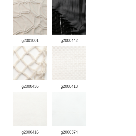
g2001001
g2000442
g2000436
g2000413
g2000416
g2000374