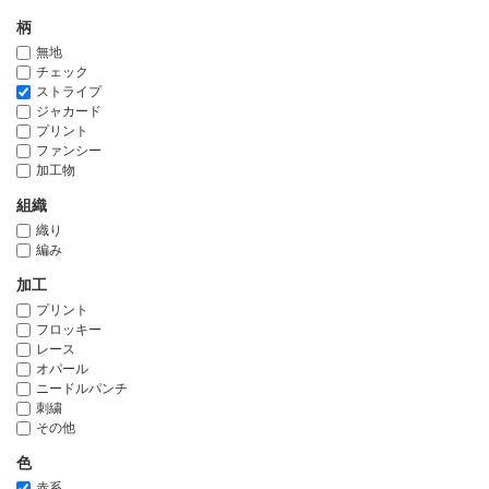
柄
無地
チェック
ストライプ
ジャカード
プリント
ファンシー
加工物
組織
織り
編み
加工
プリント
フロッキー
レース
オパール
ニードルパンチ
刺繍
その他
色
赤系