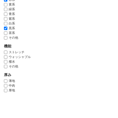
黄系
緑系
青系
紫系
白系
黒系
茶系
その他
機能
ストレッチ
ウォッシャブル
撥水
その他
厚み
薄地
中肉
厚地