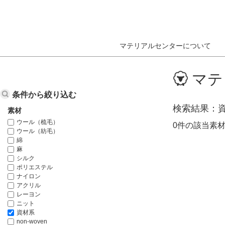
マテリアルセンターについて
ホーム
データベース検索結果
マテ
条件から絞り込む
検索結果
素材
ウール（梳毛）
0件の該当素
ウール（紡毛）
綿
麻
シルク
ポリエステル
ナイロン
アクリル
レーヨン
ニット
資材系
non-woven