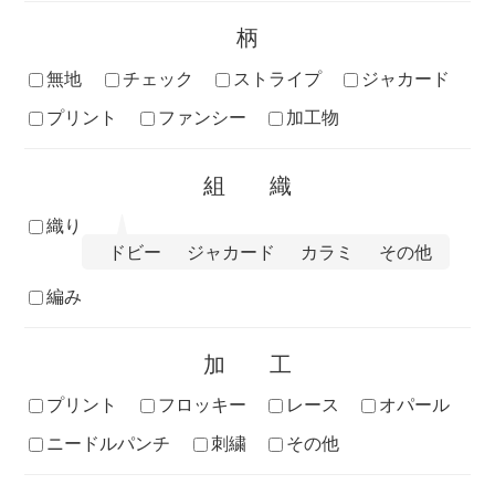
柄
無地
チェック
ストライプ
ジャカード
プリント
ファンシー
加工物
組織
織り
ドビー
ジャカード
カラミ
その他
編み
加工
プリント
フロッキー
レース
オパール
ニードルパンチ
刺繍
その他