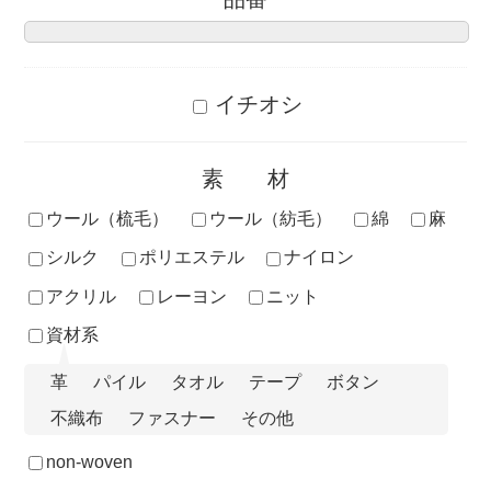
イチオシ
素材
ウール（梳毛）
ウール（紡毛）
綿
麻
シルク
ポリエステル
ナイロン
アクリル
レーヨン
ニット
資材系
革
パイル
タオル
テープ
ボタン
不織布
ファスナー
その他
non-woven