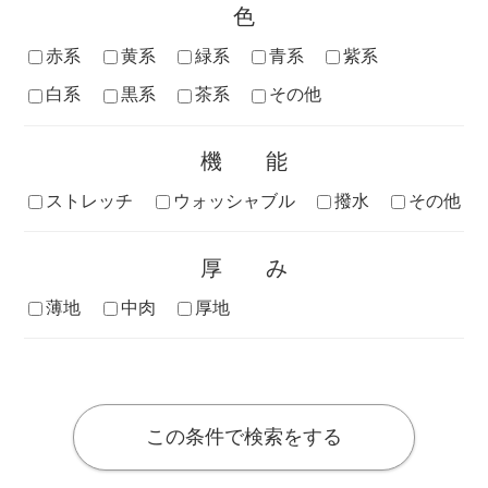
色
赤系
黄系
緑系
青系
紫系
白系
黒系
茶系
その他
機能
ストレッチ
ウォッシャブル
撥水
その他
厚み
薄地
中肉
厚地
この条件で検索をする