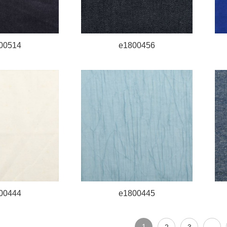
00514
e1800456
00444
e1800445
1