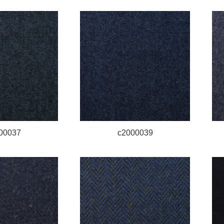
00037
c2000039