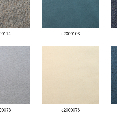
00114
c2000103
00078
c2000076