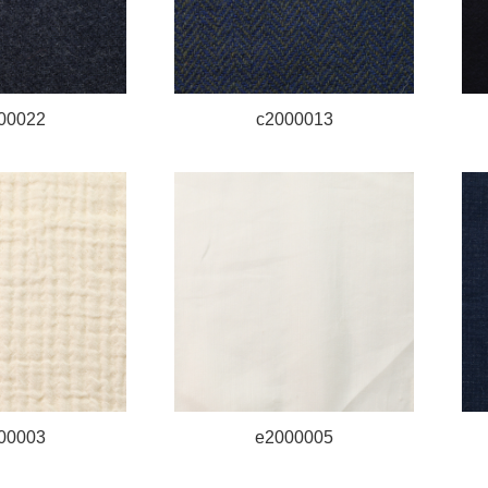
00022
c2000013
00003
e2000005