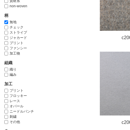
資材系
non-woven
柄
無地
チェック
ストライプ
c20
ジャカード
プリント
ファンシー
加工物
組織
織り
編み
加工
プリント
フロッキー
レース
オパール
ニードルパンチ
刺繍
その他
c20