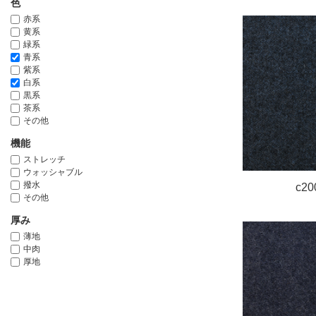
色
赤系
黄系
緑系
青系
紫系
白系
黒系
茶系
その他
機能
ストレッチ
ウォッシャブル
撥水
c20
その他
厚み
薄地
中肉
厚地