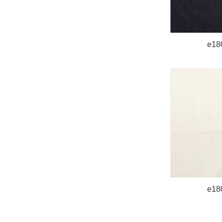
e18
e18