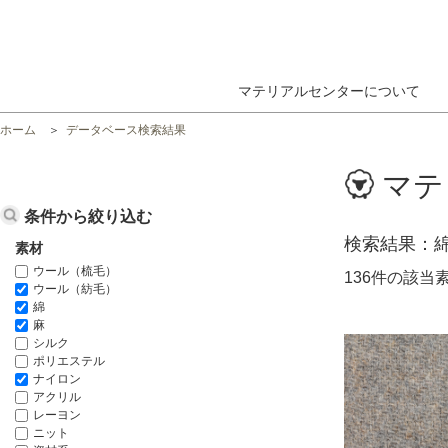
マテリアルセンターについて
ホーム
データベース検索結果
マテ
条件から絞り込む
検索結果
素材
ウール（梳毛）
136件の該当
ウール（紡毛）
綿
麻
シルク
ポリエステル
ナイロン
アクリル
レーヨン
ニット