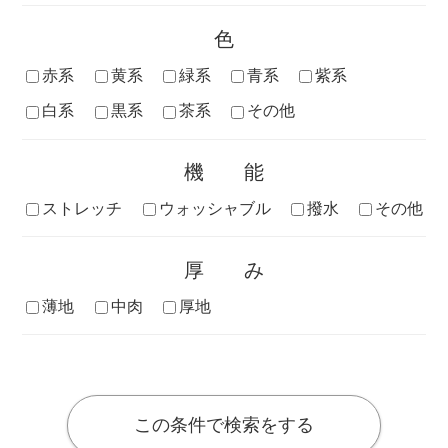
色
赤系
黄系
緑系
青系
紫系
白系
黒系
茶系
その他
機能
ストレッチ
ウォッシャブル
撥水
その他
厚み
薄地
中肉
厚地
この条件で検索をする