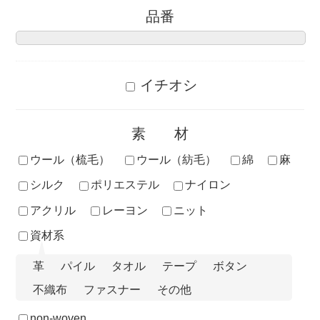
品番
イチオシ
素材
ウール（梳毛）
ウール（紡毛）
綿
麻
シルク
ポリエステル
ナイロン
アクリル
レーヨン
ニット
資材系
革
パイル
タオル
テープ
ボタン
不織布
ファスナー
その他
non-woven