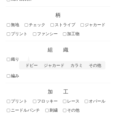
柄
無地
チェック
ストライプ
ジャカード
プリント
ファンシー
加工物
組織
織り
ドビー
ジャカード
カラミ
その他
編み
加工
プリント
フロッキー
レース
オパール
ニードルパンチ
刺繍
その他