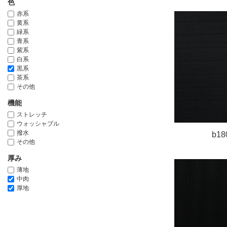
色
赤系
黄系
緑系
青系
紫系
白系
黒系
茶系
その他
機能
ストレッチ
ウォッシャブル
撥水
b18
その他
厚み
薄地
中肉
厚地