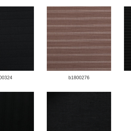
00324
b1800276