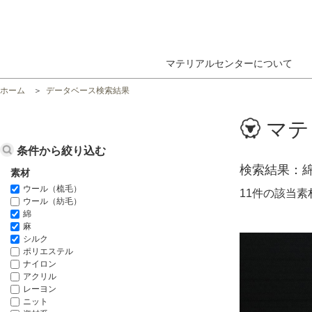
マテリアルセンターについて
ホーム
データベース検索結果
マテ
条件から絞り込む
検索結果
素材
ウール（梳毛）
11件の該当
ウール（紡毛）
綿
麻
シルク
ポリエステル
ナイロン
アクリル
レーヨン
ニット