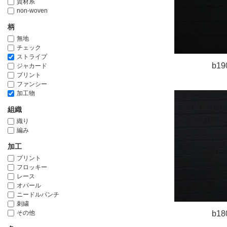
資材系
non-woven
柄
無地
チェック
ストライプ
b19
ジャカード
プリント
ファンシー
加工物
組織
織り
編み
加工
プリント
フロッキー
レース
オパール
ニードルパンチ
刺繍
その他
b18