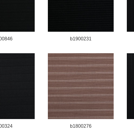
00846
b1900231
00324
b1800276