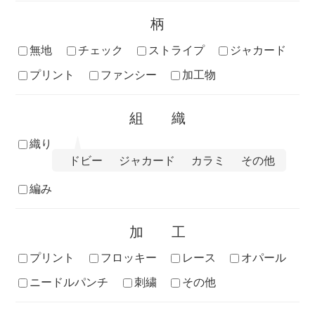
柄
無地
チェック
ストライプ
ジャカード
プリント
ファンシー
加工物
組織
織り
ドビー
ジャカード
カラミ
その他
編み
加工
プリント
フロッキー
レース
オパール
ニードルパンチ
刺繍
その他