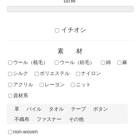
イチオシ
素材
ウール（梳毛）
ウール（紡毛）
綿
麻
シルク
ポリエステル
ナイロン
アクリル
レーヨン
ニット
資材系
革
パイル
タオル
テープ
ボタン
不織布
ファスナー
その他
non-woven