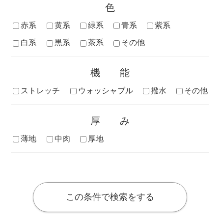
色
赤系
黄系
緑系
青系
紫系
白系
黒系
茶系
その他
機能
ストレッチ
ウォッシャブル
撥水
その他
厚み
薄地
中肉
厚地
この条件で検索をする