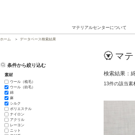
マテリアルセンターについて
ホーム
データベース検索結果
マテ
条件から絞り込む
検索結果
素材
ウール（梳毛）
13件の該当
ウール（紡毛）
綿
麻
シルク
ポリエステル
ナイロン
アクリル
レーヨン
ニット