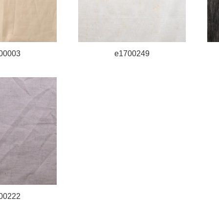
00003
e1700249
00222