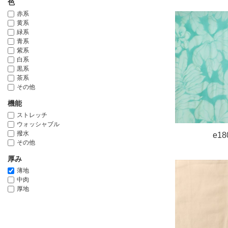
色
赤系
黄系
緑系
青系
紫系
白系
黒系
茶系
その他
機能
ストレッチ
ウォッシャブル
撥水
e18
その他
厚み
薄地
中肉
厚地