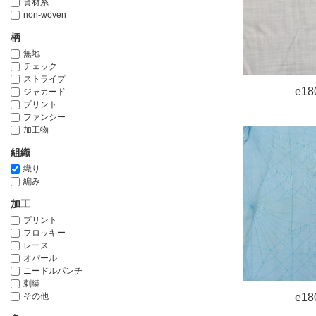
資材系
non-woven
柄
無地
チェック
ストライプ
e18
ジャカード
プリント
ファンシー
加工物
組織
織り
編み
加工
プリント
フロッキー
レース
オパール
ニードルパンチ
刺繍
その他
e18