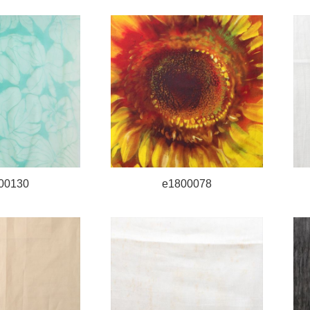
00130
e1800078