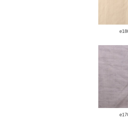
e18
e17