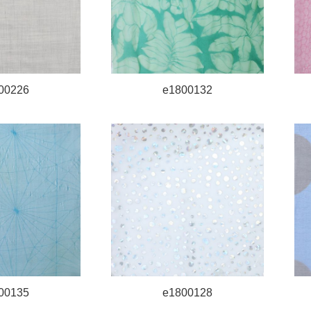
00226
e1800132
00135
e1800128