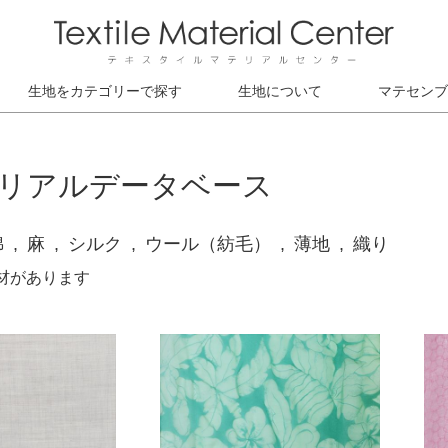
生地をカテゴリーで探す
生地について
マテセンブ
リアルデータベース
綿
麻
シルク
ウール（紡毛）
薄地
織り
素材があります