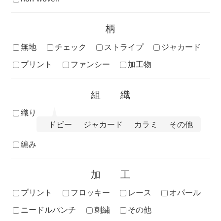
柄
無地
チェック
ストライプ
ジャカード
プリント
ファンシー
加工物
組織
織り
ドビー
ジャカード
カラミ
その他
編み
加工
プリント
フロッキー
レース
オパール
ニードルパンチ
刺繍
その他