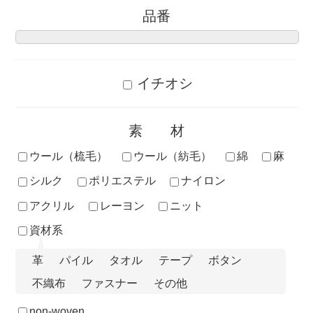
品番
イチオシ
素材
ウール（梳毛）
ウール（紡毛）
綿
麻
シルク
ポリエステル
ナイロン
アクリル
レーヨン
ニット
資材系
革
パイル
タオル
テープ
ボタン
不織布
ファスナー
その他
non-woven