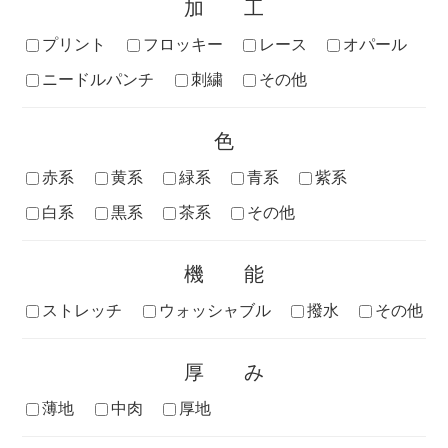
加工
プリント
フロッキー
レース
オパール
ニードルパンチ
刺繍
その他
色
赤系
黄系
緑系
青系
紫系
白系
黒系
茶系
その他
機能
ストレッチ
ウォッシャブル
撥水
その他
厚み
薄地
中肉
厚地