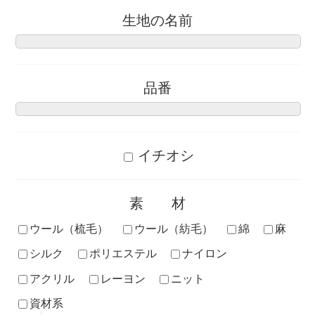
生地の名前
品番
イチオシ
素材
ウール（梳毛）
ウール（紡毛）
綿
麻
シルク
ポリエステル
ナイロン
アクリル
レーヨン
ニット
資材系