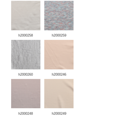
h2000258
h2000259
h2000260
h2000246
h2000248
h2000249