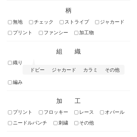
柄
無地
チェック
ストライプ
ジャカード
プリント
ファンシー
加工物
組織
織り
ドビー
ジャカード
カラミ
その他
編み
加工
プリント
フロッキー
レース
オパール
ニードルパンチ
刺繍
その他