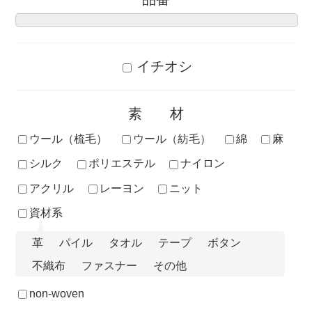
イチオシ
素材
ウール（梳毛）
ウール（紡毛）
綿
麻
シルク
ポリエステル
ナイロン
アクリル
レーヨン
ニット
資材系
革
パイル
タオル
テープ
ボタン
不織布
ファスナー
その他
non-woven