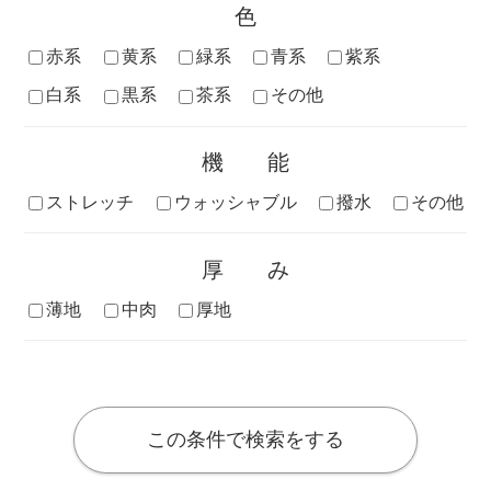
色
赤系
黄系
緑系
青系
紫系
白系
黒系
茶系
その他
機能
ストレッチ
ウォッシャブル
撥水
その他
厚み
薄地
中肉
厚地
この条件で検索をする