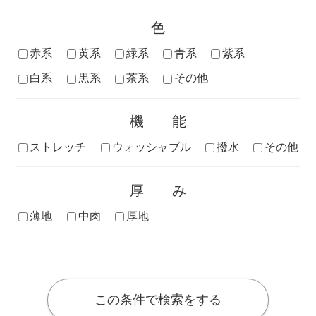
色
赤系
黄系
緑系
青系
紫系
白系
黒系
茶系
その他
機能
ストレッチ
ウォッシャブル
撥水
その他
厚み
薄地
中肉
厚地
この条件で検索をする