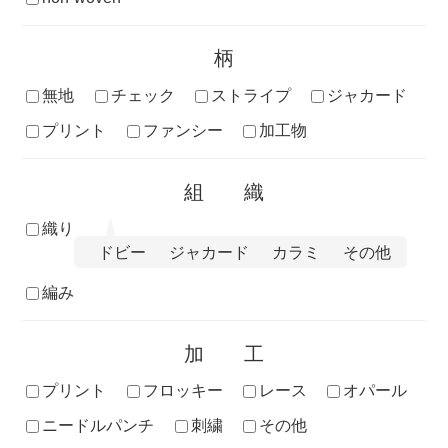
柄
無地
チェック
ストライプ
ジャカード
プリント
ファンシー
加工物
組織
織り
ドビー
ジャカード
カラミ
その他
編み
加工
プリント
フロッキー
レース
オパール
ニードルパンチ
刺繍
その他