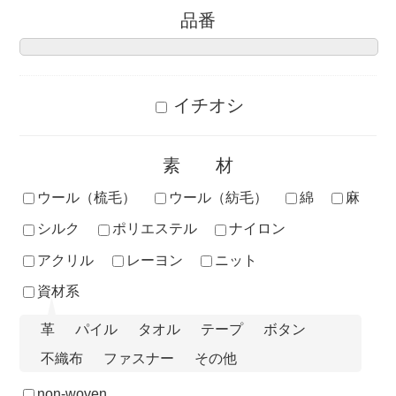
品番
イチオシ
素材
ウール（梳毛）
ウール（紡毛）
綿
麻
シルク
ポリエステル
ナイロン
アクリル
レーヨン
ニット
資材系
革
パイル
タオル
テープ
ボタン
不織布
ファスナー
その他
non-woven