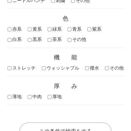
ニードルパンチ
刺繍
その他
色
赤系
黄系
緑系
青系
紫系
白系
黒系
茶系
その他
機能
ストレッチ
ウォッシャブル
撥水
その他
厚み
薄地
中肉
厚地