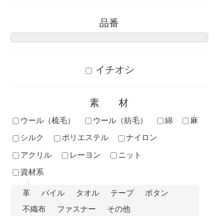
品番
イチオシ
素材
ウール（梳毛）
ウール（紡毛）
綿
麻
シルク
ポリエステル
ナイロン
アクリル
レーヨン
ニット
資材系
革
パイル
タオル
テープ
ボタン
不織布
ファスナー
その他