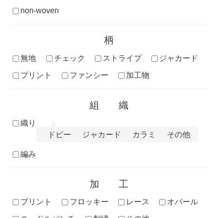
non-woven
柄
無地
チェック
ストライプ
ジャカード
プリント
ファンシー
加工物
組織
織り
ドビー
ジャカード
カラミ
その他
編み
加工
プリント
フロッキー
レース
オパール