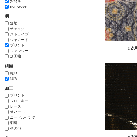
資材系
non-woven
柄
無地
チェック
ストライプ
ジャカード
プリント
g20
ファンシー
加工物
組織
織り
編み
加工
プリント
フロッキー
レース
オパール
ニードルパンチ
刺繍
その他