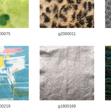
00075
g2000011
00219
g1800169