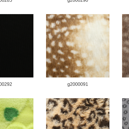
00285
g2000290
00292
g2000091