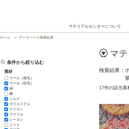
マテリアルセンターについて
ホーム
データベース検索結果
マテ
条件から絞り込む
検索結果
素材
ウール（梳毛）
ウール（紡毛）
17件の該当
綿
麻
シルク
ポリエステル
ナイロン
アクリル
レーヨン
ニット