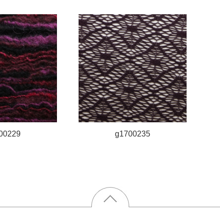
00229
g1700235