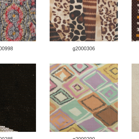
00998
g2000306