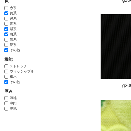
g20
色
赤系
黄系
緑系
青系
紫系
白系
黒系
茶系
その他
機能
ストレッチ
ウォッシャブル
撥水
その他
g20
厚み
薄地
中肉
厚地