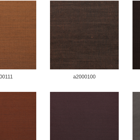
00111
a2000100