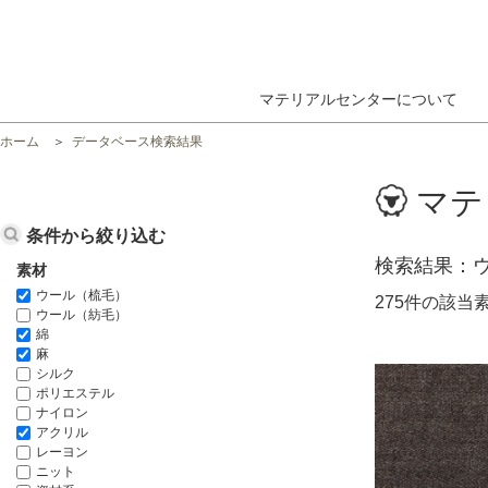
マテリアルセンターについて
ホーム
データベース検索結果
マテ
条件から絞り込む
検索結果
素材
ウール（梳毛）
275件の該当
ウール（紡毛）
綿
麻
シルク
ポリエステル
ナイロン
アクリル
レーヨン
ニット