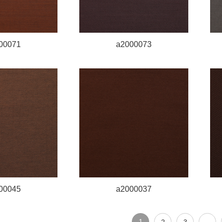
00071
a2000073
00045
a2000037
1