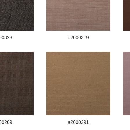
00328
a2000319
00289
a2000291