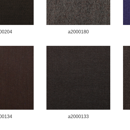
00204
a2000180
00134
a2000133