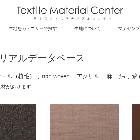
生地をカテゴリーで探す
生地について
マテセンブ
リアルデータベース
ウール（梳毛）
non-woven
アクリル
麻
綿
紫
素材があります