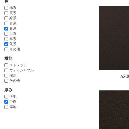
色
赤系
黄系
緑系
青系
紫系
白系
黒系
茶系
その他
機能
ストレッチ
ウォッシャブル
撥水
a20
その他
厚み
薄地
中肉
厚地