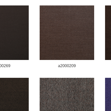
00269
a2000209