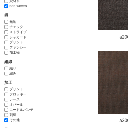
資材系
non-woven
柄
無地
チェック
ストライプ
a20
ジャカード
プリント
ファンシー
加工物
組織
織り
編み
加工
プリント
フロッキー
レース
オパール
ニードルパンチ
刺繍
その他
a20