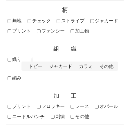
柄
無地
チェック
ストライプ
ジャカード
プリント
ファンシー
加工物
組織
織り
ドビー
ジャカード
カラミ
その他
編み
加工
プリント
フロッキー
レース
オパール
ニードルパンチ
刺繍
その他