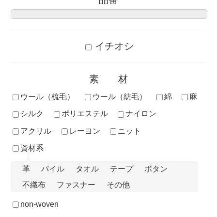
イチオシ
素材
ウール（梳毛）
ウール（紡毛）
綿
麻
シルク
ポリエステル
ナイロン
アクリル
レーヨン
ニット
資材系
革
パイル
タオル
テープ
ボタン
不織布
ファスナー
その他
non-woven