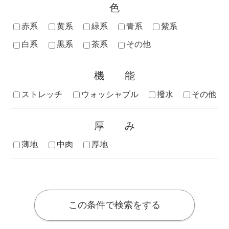
色
赤系
黄系
緑系
青系
紫系
白系
黒系
茶系
その他
機能
ストレッチ
ウォッシャブル
撥水
その他
厚み
薄地
中肉
厚地
この条件で検索をする