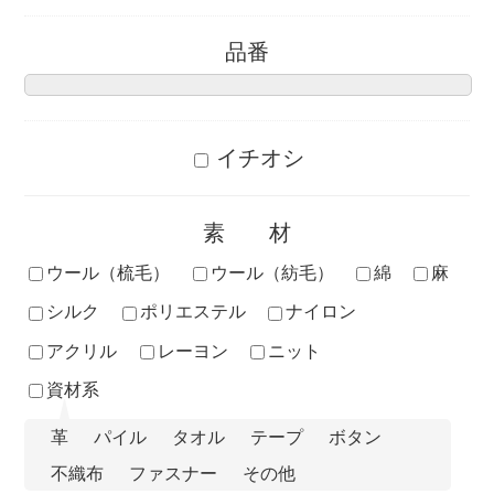
品番
イチオシ
素材
ウール（梳毛）
ウール（紡毛）
綿
麻
シルク
ポリエステル
ナイロン
アクリル
レーヨン
ニット
資材系
革
パイル
タオル
テープ
ボタン
不織布
ファスナー
その他