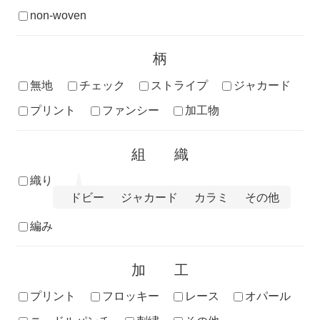
non-woven
柄
無地
チェック
ストライプ
ジャカード
プリント
ファンシー
加工物
組織
織り
ドビー
ジャカード
カラミ
その他
編み
加工
プリント
フロッキー
レース
オパール