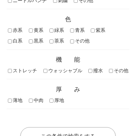
ニードルパンチ
刺繍
その他
色
赤系
黄系
緑系
青系
紫系
白系
黒系
茶系
その他
機能
ストレッチ
ウォッシャブル
撥水
その他
厚み
薄地
中肉
厚地