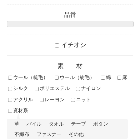
品番
イチオシ
素材
ウール（梳毛）
ウール（紡毛）
綿
麻
シルク
ポリエステル
ナイロン
アクリル
レーヨン
ニット
資材系
革
パイル
タオル
テープ
ボタン
不織布
ファスナー
その他