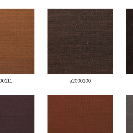
00111
a2000100