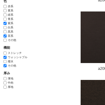
a20
色
赤系
黄系
緑系
青系
紫系
白系
黒系
茶系
その他
機能
ストレッチ
ウォッシャブル
撥水
その他
a20
厚み
薄地
中肉
厚地