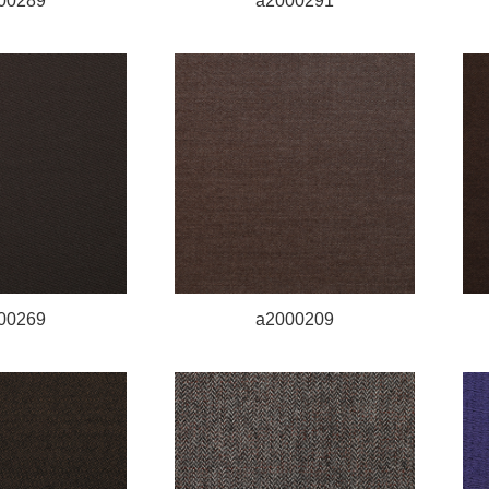
00289
a2000291
00269
a2000209