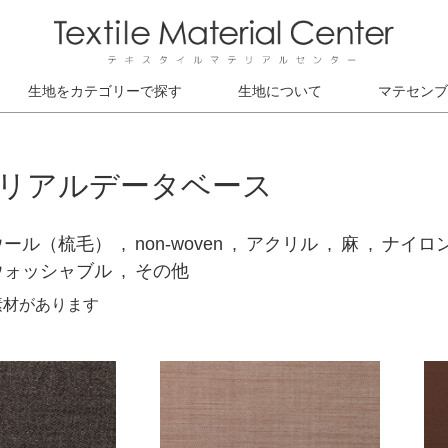
生地をカテゴリーで探す
生地について
マテセンブ
リアルデータベース
ウール（梳毛）
non-woven
アクリル
麻
ナイロ
ウォッシャブル
その他
素材があります