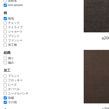
資材系
non-woven
柄
無地
チェック
ストライプ
ジャカード
プリント
a20
ファンシー
加工物
組織
織り
編み
加工
プリント
フロッキー
レース
オパール
ニードルパンチ
刺繍
その他