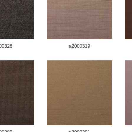
00328
a2000319