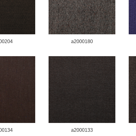
00204
a2000180
00134
a2000133