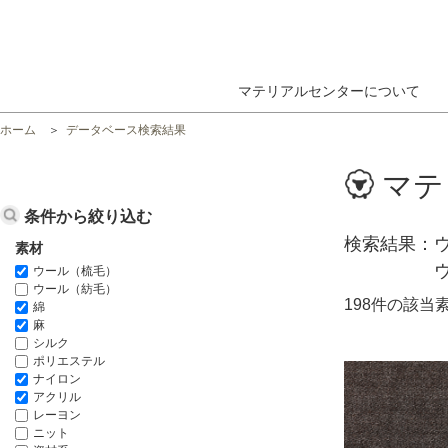
マテリアルセンターについて
ホーム
データベース検索結果
マテ
条件から絞り込む
検索結果
素材
ウール（梳毛）
ウール（紡毛）
198件の該当
綿
麻
シルク
ポリエステル
ナイロン
アクリル
レーヨン
ニット