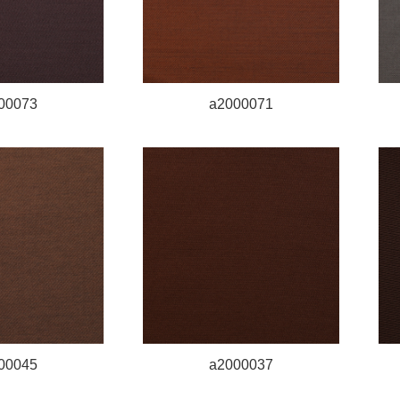
00073
a2000071
00045
a2000037