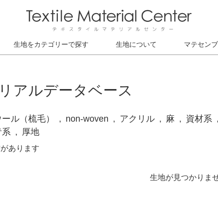
生地をカテゴリーで探す
生地について
マテセンブ
リアルデータベース
ウール（梳毛）
non-woven
アクリル
麻
資材系
青系
厚地
材があります
生地が見つかりま