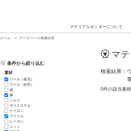
マテリアルセンターについて
ホーム
データベース検索結果
マテ
条件から絞り込む
検索結果
素材
ウール（梳毛）
ウール（紡毛）
0件の該当素
綿
麻
シルク
ポリエステル
ナイロン
アクリル
レーヨン
ニット