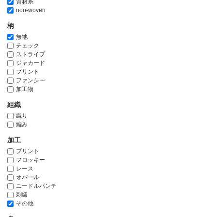
資材系
non-woven
柄
無地
チェック
ストライプ
ジャカード
プリント
ファンシー
加工物
組織
織り
編み
加工
プリント
フロッキー
レース
オパール
ニードルパンチ
刺繍
その他