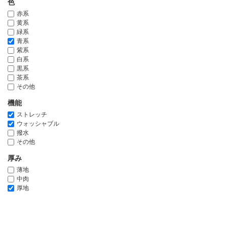
色
赤系
黄系
緑系
青系
紫系
白系
黒系
茶系
その他
機能
ストレッチ
ウォッシャブル
撥水
その他
厚み
薄地
中肉
厚地