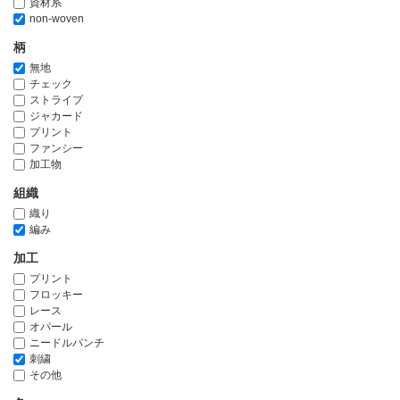
資材系
non-woven
柄
無地
チェック
ストライプ
ジャカード
プリント
ファンシー
加工物
組織
織り
編み
加工
プリント
フロッキー
レース
オパール
ニードルパンチ
刺繍
その他