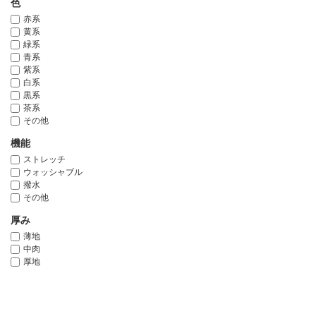
色
赤系
黄系
緑系
青系
紫系
白系
黒系
茶系
その他
機能
ストレッチ
ウォッシャブル
撥水
その他
厚み
薄地
中肉
厚地