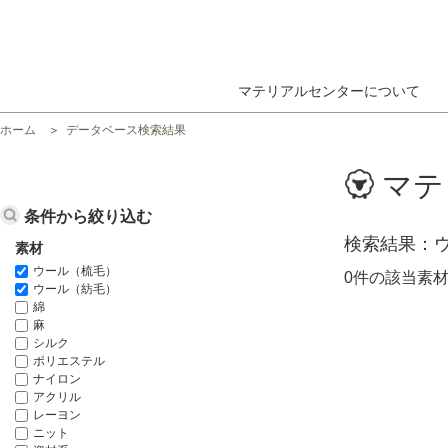
マテリアルセンターについて
ホーム
データベース検索結果
マテ
条件から絞り込む
検索結果
素材
ウール（梳毛）
0件の該当素
ウール（紡毛）
綿
麻
シルク
ポリエステル
ナイロン
アクリル
レーヨン
ニット