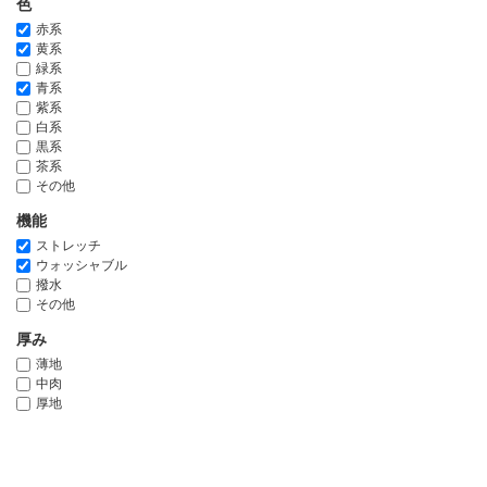
色
赤系
黄系
緑系
青系
紫系
白系
黒系
茶系
その他
機能
ストレッチ
ウォッシャブル
撥水
その他
厚み
薄地
中肉
厚地