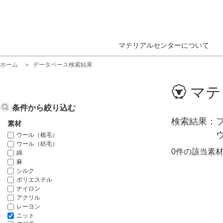
マテリアルセンターについて
ホーム
データベース検索結果
マテ
条件から絞り込む
検索結果
素材
ウール（梳毛）
ウール（紡毛）
0件の該当素
綿
麻
シルク
ポリエステル
ナイロン
アクリル
レーヨン
ニット