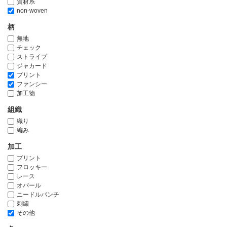
資材系
non-woven
柄
無地
チェック
ストライプ
ジャカード
プリント
ファンシー
加工物
組織
織り
編み
加工
プリント
フロッキー
レース
オパール
ニードルパンチ
刺繍
その他