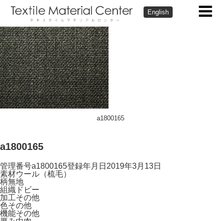
English
a1800165
a1800165
管理番号
a1800165
登録年月日
2019年3月13日
素材
ウール（梳毛）
柄
無地
組織
ドビー
加工
その他
色
その他
機能
その他