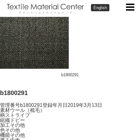
English
b1800291
b1800291
管理番号
b1800291
登録年月日
2019年3月13日
素材
ウール（梳毛）
柄
ストライプ
組織
ドビー
加工
その他
色
その他
機能
その他