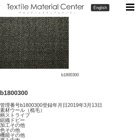
English
b1800300
b1800300
管理番号
b1800300
登録年月日
2019年3月13日
素材
ウール（梳毛）
柄
ストライプ
組織
ドビー
加工
その他
色
その他
機能
その他