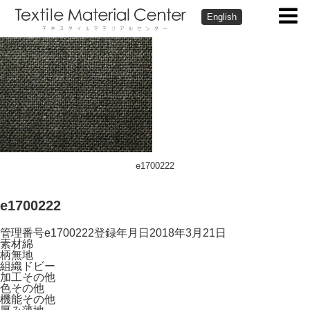
English
e1700222
e1700222
管理番号
e1700222
登録年月日
2018年3月21日
素材
綿
柄
無地
組織
ドビー
加工
その他
色
その他
機能
その他