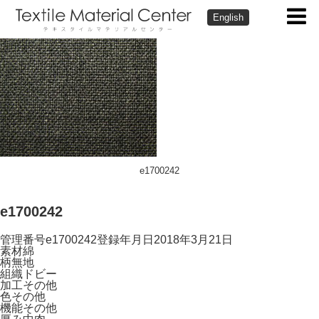
English
e1700242
e1700242
管理番号
e1700242
登録年月日
2018年3月21日
素材
綿
柄
無地
組織
ドビー
加工
その他
色
その他
機能
その他