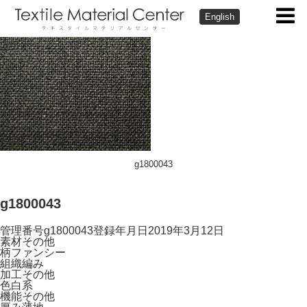
English
g1800043
g1800043
管理番号
g1800043
登録年月日
2019年3月12日
素材
その他
柄
ファンシー
組織
編み
加工
その他
色
白系
機能
その他