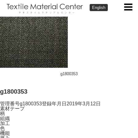
English
g1800353
g1800353
管理番号
g1800353
登録年月日
2019年3月12日
素材
テープ
柄
組織
加工
色
機能