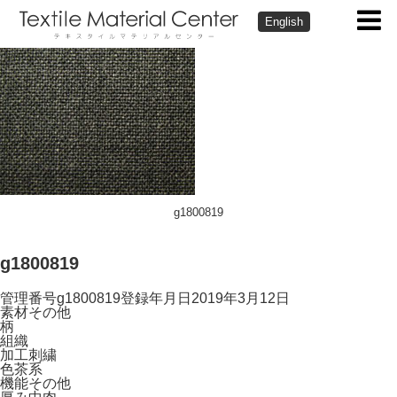
English
g1800819
g1800819
管理番号
g1800819
登録年月日
2019年3月12日
素材
その他
柄
組織
加工
刺繍
色
茶系
機能
その他